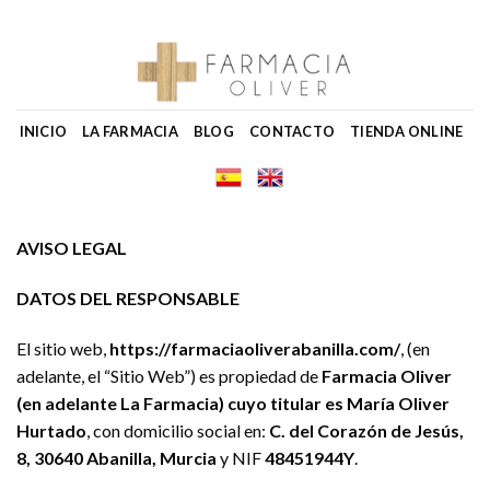
Skip
to
content
INICIO
LA FARMACIA
BLOG
CONTACTO
TIENDA ONLINE
AVISO LEGAL
DATOS DEL RESPONSABLE
El sitio web,
https://farmaciaoliverabanilla.com/
, (en
adelante, el “Sitio Web”) es propiedad de
Farmacia Oliver
(en adelante La Farmacia) cuyo titular es María Oliver
Hurtado
, con domicilio social en:
C. del Corazón de Jesús,
8, 30640 Abanilla, Murcia
y NIF
48451944Y
.